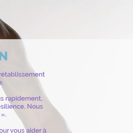
n
 rétablissement
e.
lus rapidement,
ésilience. Nous
 ».
our vous aider à