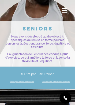
Seniors
Nous avons développé quatre objectifs
spécifiques de remise en forme pour les
personnes âgées : endurance, force, équilibre et
flexibilité.
L’augmentation de l’endurance conduit à plus
d’exercice, ce qui améliore la force et favorise la
flexibilité et l’équilibre.
© 2021 par LMB Trainer.
Politique de confidentialité
Politique en matière de cookies